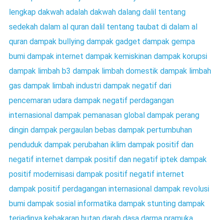
lengkap
dakwah adalah
dakwah
dalang
dalil tentang
sedekah dalam al quran
dalil tentang taubat di dalam al
quran
dampak bullying
dampak gadget
dampak gempa
bumi
dampak internet
dampak kemiskinan
dampak korupsi
dampak limbah b3
dampak limbah domestik
dampak limbah
gas
dampak limbah industri
dampak negatif dari
pencemaran udara
dampak negatif perdagangan
internasional
dampak pemanasan global
dampak perang
dingin
dampak pergaulan bebas
dampak pertumbuhan
penduduk
dampak perubahan iklim
dampak positif dan
negatif internet
dampak positif dan negatif iptek
dampak
positif modernisasi
dampak positif negatif internet
dampak positif perdagangan internasional
dampak revolusi
bumi
dampak sosial informatika
dampak stunting
dampak
terjadinya kebakaran hutan
darah
dasa darma pramuka