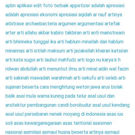
apbn
aplikasi edit foto terbaik
appetizer adalah
apresiasi
adalah
apresiasi ekonomi
apresiasi
aqidah
ar rauf artinya
arbitrase
archaebacteria
argumen
argumentasi
artefak
arter
arti allahu akbar kabiro takbiran
arti anti mainstream
arti bhinneka tunggal ika
arti hablum minallah dan hablum
minannas
arti istilah maksum
arti jazakallah khairan katsiran
arti kata sugoi
arti lauhul mahfudz
arti logo nu karya k h
ridwan abdullah
arti menuntut ilmu
arti minal aidin wal faizin
arti sakinah mawadah warahmah
arti sekufu
arti seleb
arti
sujanan beserta cara menghitung weton jawa
arus bolak
balik
asal mula warna kuning pada telur
asal usul dan
arsitektur pembangunan candi borobudur
asal usul kendang
asal usul persebaran nenek moyang di indonesia
asas ius
soli
asas kewarganegaraan
asas teritorial
asesmen
nasional
asimilasi
asmaul husna beserta artinya
asmaul