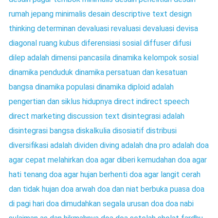
rumah jepang minimalis
desain
descriptive text
design
thinking
determinan
devaluasi revaluasi
devaluasi
devisa
diagonal ruang kubus
diferensiasi sosial
diffuser
difusi
dilep adalah
dimensi pancasila
dinamika kelompok sosial
dinamika penduduk
dinamika persatuan dan kesatuan
bangsa
dinamika populasi
dinamika
diploid adalah
pengertian dan siklus hidupnya
direct indirect speech
direct marketing
discussion text
disintegrasi adalah
disintegrasi bangsa
diskalkulia
disosiatif
distribusi
diversifikasi adalah
dividen
diving adalah
dna pro adalah
doa
agar cepat melahirkan
doa agar diberi kemudahan
doa agar
hati tenang
doa agar hujan berhenti
doa agar langit cerah
dan tidak hujan
doa arwah
doa dan niat berbuka puasa
doa
di pagi hari
doa dimudahkan segala urusan
doa doa nabi