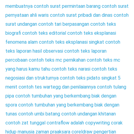
membuatnya
contoh surat permintaan barang
contoh surat
pernyataan ahli waris
contoh surat pribadi dan dinas
contoh
surat undangan
contoh tari berpasangan
contoh teks
biografi
contoh teks editorial
contoh teks eksplanasi
fenomena alam
contoh teks eksplanasi singkat
contoh
teks laporan hasil observasi
contoh teks laporan
percobaan
contoh teks mc pernikahan
contoh teks mc
yang harus kamu tahu
contoh teks narasi
contoh teks
negosiasi dan strukturnya
contoh teks pidato singkat 5
menit
contoh tes wartegg dan penilaiannya
contoh tulang
pipa
contoh tumbuhan yang berkembang biak dengan
spora
contoh tumbuhan yang berkembang biak dengan
tunas
contoh umbi batang
contoh undangan khitanan
contoh zat tunggal
contraflow adalah
copywriting
corak
hidup manusia zaman praaksara
coreldraw pengertian