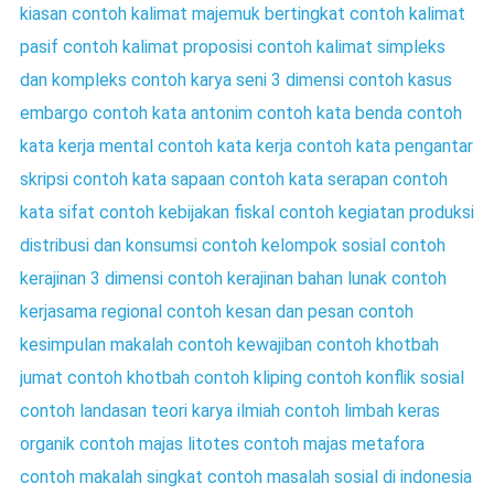
kiasan
contoh kalimat majemuk bertingkat
contoh kalimat
pasif
contoh kalimat proposisi
contoh kalimat simpleks
dan kompleks
contoh karya seni 3 dimensi
contoh kasus
embargo
contoh kata antonim
contoh kata benda
contoh
kata kerja mental
contoh kata kerja
contoh kata pengantar
skripsi
contoh kata sapaan
contoh kata serapan
contoh
kata sifat
contoh kebijakan fiskal
contoh kegiatan produksi
distribusi dan konsumsi
contoh kelompok sosial
contoh
kerajinan 3 dimensi
contoh kerajinan bahan lunak
contoh
kerjasama regional
contoh kesan dan pesan
contoh
kesimpulan makalah
contoh kewajiban
contoh khotbah
jumat
contoh khotbah
contoh kliping
contoh konflik sosial
contoh landasan teori karya ilmiah
contoh limbah keras
organik
contoh majas litotes
contoh majas metafora
contoh makalah singkat
contoh masalah sosial di indonesia