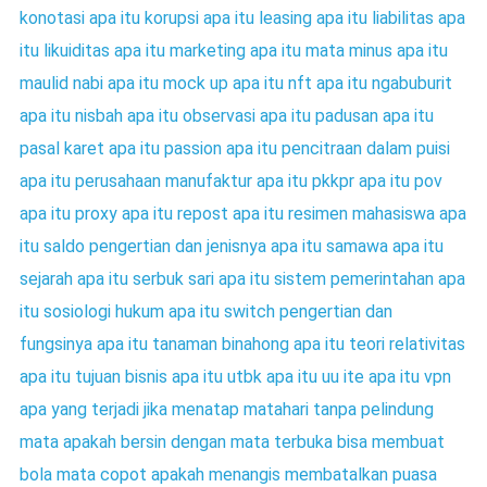
konotasi
apa itu korupsi
apa itu leasing
apa itu liabilitas
apa
itu likuiditas
apa itu marketing
apa itu mata minus
apa itu
maulid nabi
apa itu mock up
apa itu nft
apa itu ngabuburit
apa itu nisbah
apa itu observasi
apa itu padusan
apa itu
pasal karet
apa itu passion
apa itu pencitraan dalam puisi
apa itu perusahaan manufaktur
apa itu pkkpr
apa itu pov
apa itu proxy
apa itu repost
apa itu resimen mahasiswa
apa
itu saldo pengertian dan jenisnya
apa itu samawa
apa itu
sejarah
apa itu serbuk sari
apa itu sistem pemerintahan
apa
itu sosiologi hukum
apa itu switch pengertian dan
fungsinya
apa itu tanaman binahong
apa itu teori relativitas
apa itu tujuan bisnis
apa itu utbk
apa itu uu ite
apa itu vpn
apa yang terjadi jika menatap matahari tanpa pelindung
mata
apakah bersin dengan mata terbuka bisa membuat
bola mata copot
apakah menangis membatalkan puasa