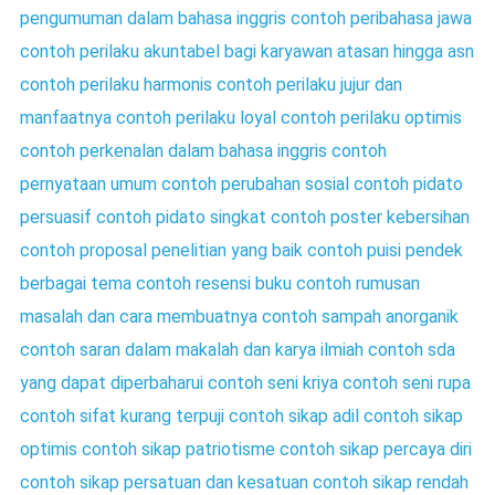
pengumuman dalam bahasa inggris
contoh peribahasa jawa
contoh perilaku akuntabel bagi karyawan atasan hingga asn
contoh perilaku harmonis
contoh perilaku jujur dan
manfaatnya
contoh perilaku loyal
contoh perilaku optimis
contoh perkenalan dalam bahasa inggris
contoh
pernyataan umum
contoh perubahan sosial
contoh pidato
persuasif
contoh pidato singkat
contoh poster kebersihan
contoh proposal penelitian yang baik
contoh puisi pendek
berbagai tema
contoh resensi buku
contoh rumusan
masalah dan cara membuatnya
contoh sampah anorganik
contoh saran dalam makalah dan karya ilmiah
contoh sda
yang dapat diperbaharui
contoh seni kriya
contoh seni rupa
contoh sifat kurang terpuji
contoh sikap adil
contoh sikap
optimis
contoh sikap patriotisme
contoh sikap percaya diri
contoh sikap persatuan dan kesatuan
contoh sikap rendah