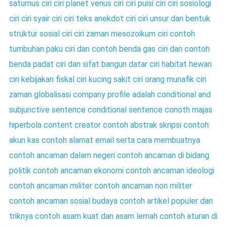
saturnus
ciri ciri planet venus
ciri ciri puisi
ciri ciri sosiologi
ciri ciri syair
ciri ciri teks anekdot
ciri ciri unsur dan bentuk
struktur sosial
ciri ciri zaman mesozoikum
ciri contoh
tumbuhan paku
ciri dan contoh benda gas
ciri dan contoh
benda padat
ciri dan sifat bangun datar
ciri habitat hewan
ciri kebijakan fiskal
ciri kucing sakit
ciri orang munafik
ciri
zaman globalisasi
company profile adalah
conditional and
subjunctive sentence
conditional sentence
conoth majas
hiperbola
content creator
contoh abstrak skripsi
contoh
akun kas
contoh alamat email serta cara membuatnya
contoh ancaman dalam negeri
contoh ancaman di bidang
politik
contoh ancaman ekonomi
contoh ancaman ideologi
contoh ancaman militer
contoh ancaman non militer
contoh ancaman sosial budaya
contoh artikel populer dan
triknya
contoh asam kuat dan asam lemah
contoh aturan di