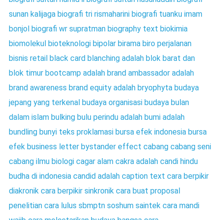
sunan kalijaga
biografi tri rismaharini
biografi tuanku imam
bonjol
biografi wr supratman
biography text
biokimia
biomolekul
bioteknologi
bipolar
birama
biro perjalanan
bisnis retail
black card
blanching adalah
blok barat dan
blok timur
bootcamp adalah
brand ambassador adalah
brand awareness
brand equity adalah
bryophyta
budaya
jepang yang terkenal
budaya organisasi
budaya
bulan
dalam islam
bulking
bulu perindu adalah
bumi adalah
bundling
bunyi teks proklamasi
bursa efek indonesia
bursa
efek
business letter
bystander effect
cabang cabang seni
cabang ilmu biologi
cagar alam
cakra adalah
candi hindu
budha di indonesia
candid adalah
caption text
cara berpikir
diakronik
cara berpikir sinkronik
cara buat proposal
penelitian
cara lulus sbmptn soshum saintek
cara mandi