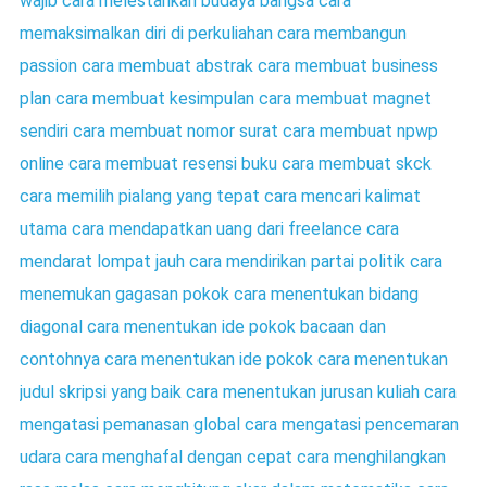
wajib
cara melestarikan budaya bangsa
cara
memaksimalkan diri di perkuliahan
cara membangun
passion
cara membuat abstrak
cara membuat business
plan
cara membuat kesimpulan
cara membuat magnet
sendiri
cara membuat nomor surat
cara membuat npwp
online
cara membuat resensi buku
cara membuat skck
cara memilih pialang yang tepat
cara mencari kalimat
utama
cara mendapatkan uang dari freelance
cara
mendarat lompat jauh
cara mendirikan partai politik
cara
menemukan gagasan pokok
cara menentukan bidang
diagonal
cara menentukan ide pokok bacaan dan
contohnya
cara menentukan ide pokok
cara menentukan
judul skripsi yang baik
cara menentukan jurusan kuliah
cara
mengatasi pemanasan global
cara mengatasi pencemaran
udara
cara menghafal dengan cepat
cara menghilangkan