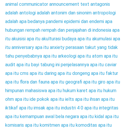
animal communicator
announcement text
antagonis
adalah
antologi adalah
antonim dan sinonim
antropologi
adalah
apa bedanya pandemi epidemi dan endemi
apa
hubungan rempah rempah dan penjajahan di indonesia
apa
itu akuisisi
apa itu akulturasi budaya
apa itu akumulasi
apa
itu anniversary
apa itu anxiety perasaan takut yang tidak
tahu penyebabnya
apa itu arkeologi
apa itu atom
apa itu
audit
apa itu bayi tabung ini penjelasannya
apa itu caviar
apa itu cms
apa itu daring
apa itu dongeng
apa itu faktur
apa itu flora dan fauna
apa itu geografi
apa itu giro
apa itu
himpunan mahasiswa
apa itu hukum karet
apa itu hukum
ohm
apa itu ide pokok
apa itu ielts
apa itu ihsan
apa itu
iktikaf
apa itu imsak
apa itu industri 4 0
apa itu integritas
apa itu kemampuan awal bela negara
apa itu kidal
apa itu
komisaris
apa itu komitmen
apa itu komoditas
apa itu