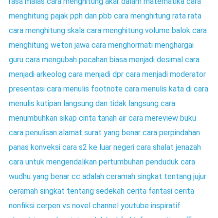
rasa malas
cara menghitung akar dalam matematika
cara
menghitung pajak pph dan pbb
cara menghitung rata rata
cara menghitung skala
cara menghitung volume balok
cara
menghitung weton jawa
cara menghormati menghargai
guru
cara mengubah pecahan biasa menjadi desimal
cara
menjadi arkeolog
cara menjadi dpr
cara menjadi moderator
presentasi
cara menulis footnote
cara menulis kata di
cara
menulis kutipan langsung dan tidak langsung
cara
menumbuhkan sikap cinta tanah air
cara mereview buku
cara penulisan alamat surat yang benar
cara perpindahan
panas konveksi
cara s2 ke luar negeri
cara shalat jenazah
cara untuk mengendalikan pertumbuhan penduduk
cara
wudhu yang benar
cc adalah
ceramah singkat tentang jujur
ceramah singkat tentang sedekah
cerita fantasi
cerita
nonfiksi
cerpen vs novel
channel youtube inspiratif