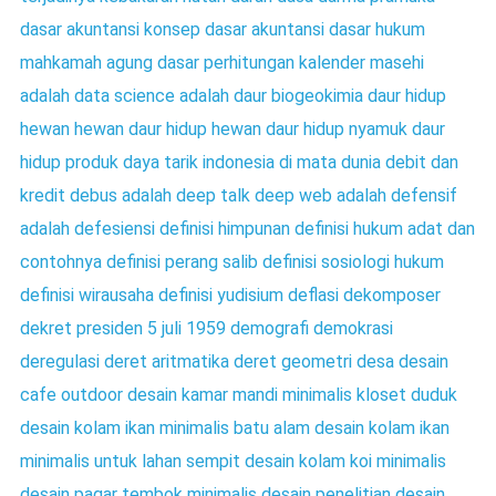
dasar akuntansi konsep dasar akuntansi
dasar hukum
mahkamah agung
dasar perhitungan kalender masehi
adalah
data science adalah
daur biogeokimia
daur hidup
hewan hewan
daur hidup hewan
daur hidup nyamuk
daur
hidup produk
daya tarik indonesia di mata dunia
debit dan
kredit
debus adalah
deep talk
deep web adalah
defensif
adalah
defesiensi
definisi himpunan
definisi hukum adat dan
contohnya
definisi perang salib
definisi sosiologi hukum
definisi wirausaha
definisi yudisium
deflasi
dekomposer
dekret presiden 5 juli 1959
demografi
demokrasi
deregulasi
deret aritmatika
deret geometri
desa
desain
cafe outdoor
desain kamar mandi minimalis kloset duduk
desain kolam ikan minimalis batu alam
desain kolam ikan
minimalis untuk lahan sempit
desain kolam koi minimalis
desain pagar tembok minimalis
desain penelitian
desain