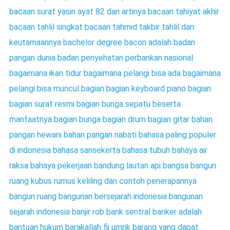
bacaan surat yasin ayat 82 dan artinya
bacaan tahiyat akhir
bacaan tahlil singkat
bacaan tahmid takbir tahlil dan
keutamaannya
bachelor degree
bacon adalah
badan
pangan dunia
badan penyehatan perbankan nasional
bagaimana ikan tidur
bagaimana pelangi bisa ada
bagaimana
pelangi bisa muncul
bagian bagian keyboard piano
bagian
bagian surat resmi
bagian bunga sepatu beserta
manfaatnya
bagian bunga
bagian drum
bagian gitar
bahan
pangan hewani
bahan pangan nabati
bahasa paling populer
di indonesia
bahasa sansekerta
bahasa tubuh
bahaya air
raksa
bahaya pekerjaan
bandung lautan api
bangsa
bangun
ruang kubus rumus keliling dan contoh penerapannya
bangun ruang
bangunan bersejarah indonesia
bangunan
sejarah indonesia
banjir rob
bank sentral
banker adalah
bantuan hukum
barakallah fii umrik
barang yang dapat