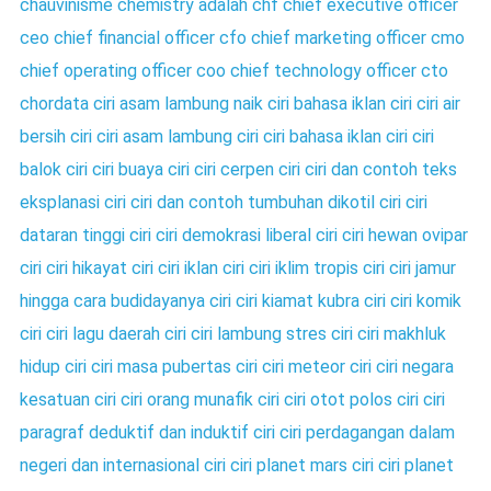
chauvinisme
chemistry adalah
chf
chief executive officer
ceo
chief financial officer cfo
chief marketing officer cmo
chief operating officer coo
chief technology officer cto
chordata
ciri asam lambung naik
ciri bahasa iklan
ciri ciri air
bersih
ciri ciri asam lambung
ciri ciri bahasa iklan
ciri ciri
balok
ciri ciri buaya
ciri ciri cerpen
ciri ciri dan contoh teks
eksplanasi
ciri ciri dan contoh tumbuhan dikotil
ciri ciri
dataran tinggi
ciri ciri demokrasi liberal
ciri ciri hewan ovipar
ciri ciri hikayat
ciri ciri iklan
ciri ciri iklim tropis
ciri ciri jamur
hingga cara budidayanya
ciri ciri kiamat kubra
ciri ciri komik
ciri ciri lagu daerah
ciri ciri lambung stres
ciri ciri makhluk
hidup
ciri ciri masa pubertas
ciri ciri meteor
ciri ciri negara
kesatuan
ciri ciri orang munafik
ciri ciri otot polos
ciri ciri
paragraf deduktif dan induktif
ciri ciri perdagangan dalam
negeri dan internasional
ciri ciri planet mars
ciri ciri planet