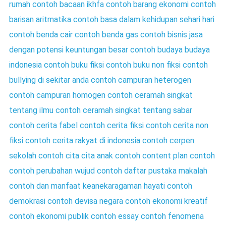
rumah
contoh bacaan ikhfa
contoh barang ekonomi
contoh
barisan aritmatika
contoh basa dalam kehidupan sehari hari
contoh benda cair
contoh benda gas
contoh bisnis jasa
dengan potensi keuntungan besar
contoh budaya budaya
indonesia
contoh buku fiksi
contoh buku non fiksi
contoh
bullying di sekitar anda
contoh campuran heterogen
contoh campuran homogen
contoh ceramah singkat
tentang ilmu
contoh ceramah singkat tentang sabar
contoh cerita fabel
contoh cerita fiksi
contoh cerita non
fiksi
contoh cerita rakyat di indonesia
contoh cerpen
sekolah
contoh cita cita anak
contoh content plan
contoh
contoh perubahan wujud
contoh daftar pustaka makalah
contoh dan manfaat keanekaragaman hayati
contoh
demokrasi
contoh devisa negara
contoh ekonomi kreatif
contoh ekonomi publik
contoh essay
contoh fenomena