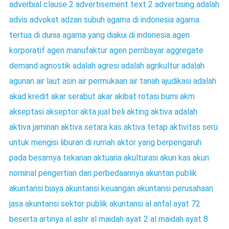
adverbial clause 2
advertisement text 2
advertising adalah
advis
advokat
adzan subuh
agama di indonesia
agama
tertua di dunia
agama yang diakui di indonesia
agen
korporatif
agen manufaktur
agen pembayar
aggregate
demand
agnostik adalah
agresi adalah
agrikultur adalah
agunan
air laut asin
air permukaan
air tanah
ajudikasi adalah
akad kredit
akar serabut
akar
akibat rotasi bumi
akm
akseptasi
akseptor
akta jual beli
akting
aktiva adalah
aktiva jaminan
aktiva setara kas
aktiva tetap
aktivitas seru
untuk mengisi liburan di rumah
aktor yang berpengaruh
pada besarnya tekanan
aktuaria
akulturasi
akun kas
akun
nominal pengertian dan perbedaannya
akuntan publik
akuntansi biaya
akuntansi keuangan
akuntansi perusahaan
jasa
akuntansi sektor publik
akuntansi
al anfal ayat 72
beserta artinya
al ashr
al maidah ayat 2
al maidah ayat 8