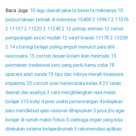
Baca Juga:
10 lagu daerah jakarta beserta maknanya
10
perpustakaan terbaik di indonesia
10408 2
10967 2
11076
2
11197 2
11220 2
11240 2
12 prinsip animasi
12 rumus
pengurangan excel mudah
12 saraf kranial
13178 2
13200
2
14 strategi belajar paling ampuh menurut para ahli
neurosains
15 contoh desain kolam ikan minimalis
15
permainan tradisional seru yang perlu kamu coba
18
upacara adat sunda
19 tips dan triknya meraih beasiswa
impianmu
20 contoh soal matematika kelas 4
25 tarian
daerah dan asalnya
3 cara menghilangkan rasa malas
belajar
315 kuhp
4 jenis usaha perseorangan
4 kebijakan
baru mendikbud ujian nasional dihapuskan
5 jurus jitu agar
belajar di rumah makin fokus
5 olahraga ringan yang bisa
dilakukan selama belajardirumah
5 rekomendasi aplikasi