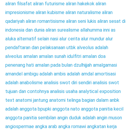
aliran filsafat
aliran futurisme
aliran hakekok
aliran
impresionisme
aliran kubisme
aliran naturalisme
aliran
qadariyah
aliran romantisisme
aliran seni lukis
aliran sesat di
indonesia dan dunia
aliran surealisme
allahumma inni as
aluka
alternatif selain nasi
alur cerita
alur mundur
alur
pendaftaran dan pelaksanaan utbk
alveolus adalah
alveolus
amalan amalan sunah idulfitri
amalan doa
penenang hati
amalan pada bulan dzulhijjah
amalgamasi
amandel
ambigu adalah
ambis adalah
amdal
amortisasi
adalah
anabolisme
analisis swot diri sendiri
analisis swot
tujuan dan contohnya
analisis usaha
analytical exposition
text
anatomi jantung
anatomi telinga bagian dalam
anbk
adalah
anggota bpupki
anggota nato
anggota panitia kecil
anggota panitia sembilan
angin duduk adalah
angin muson
angiospermae
angka arab
angka romawi
angkatan kerja