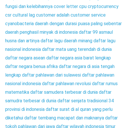
fungsi dan kelebihannya
cover letter
cpu
cryptocurrency
csr
cultural lag
customer adalah
customer service
cyanobacteria
daerah dengan durasi puasa paling sebentar
daerah penghasil minyak di indonesia
daftar 99 asmaul
husna dan artinya
daftar lagu daerah minang
daftar lagu
nasional indonesia
daftar mata uang terendah di dunia
daftar negara asean
daftar negara asia barat lengkap
daftar negara benua afrika
daftar negara di asia tengah
lengkap
daftar pahlawan dari sulawesi
daftar pahlawan
nasional indonesia
daftar pahlawan revolusi
daftar rumus
matematika
daftar samudera terbesar di dunia
daftar
samudra terbesar di dunia
daftar senjata tradisional 34
provinsi di indonesia
daftar surat di al quran yang perlu
diketahui
daftar tembang macapat dan maknanya
daftar
tokoh pahlawan dari jawa
daftar wilayah indonesia timur