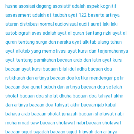
husna
asosiasi dagang
asosiatif adalah
aspek kognitif
assessment adalah
at taubah ayat 122 beserta artinya
aturan distribusi normal
audiovisual
audit
aurat laki laki
autobiografi
aves adalah
ayat al quran tentang rizki
ayat al
quran tentang surga dan neraka
ayat alkitab ulang tahun
ayat alkitab yang memotivasi
ayat kursi dan terjemahannya
ayat tentang pernikahan
bacaan arab dan latin ayat kursi
bacaan ayat kursi
bacaan bilal idul adha
bacaan doa
istikharah dan artinya
bacaan doa ketika mendengar petir
bacaan doa qunut subuh dan artinya
bacaan doa setelah
sholat
bacaan doa sholat dhuha
bacaan doa tahiyat akhir
dan artinya
bacaan doa tahiyat akhir
bacaan ijab kabul
bahasa arab
bacaan sholat jenazah
bacaan sholawat nabi
muhammad saw
bacaan sholawat nabi
bacaan sholawat
bacaan sujud sajadah
bacaan sujud tilawah dan artinya