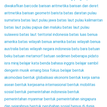
diwakafkan
barcode
barisan aritmetika
barisan dan deret
aritmetika
barisan geometri
barista
batas daratan pulau
sumatera
batas laut pulau jawa
batas laut pulau kalimantan
batas laut pulau papua dan maluku
batas laut pulau
sulawesi
batas laut teritorial indonesia
batas luas benua
amerika
batas wilayah benua amerika
batas wilayah benua
australia
batas wilayah negara indonesia
batu bara
batuan
beku
batuan metamorf
batuan sedimen
beberapa pidato
isra miraj
belajar kata benda bahasa inggris
belajar sambil
dengerin musik emang bisa fokus
belajar
bentuk
akomodasi
bentuk globalisasi ekonomi
bentuk kerja sama
asean
bentuk kerjasama internasional
bentuk mobilitas
sosial
bentuk pemerintahan indonesia
bentuk
pemerintahan myanmar
bentuk pemerintahan singapura
dan sejarahnya
bentuk perubahan sosial
benua di dunia