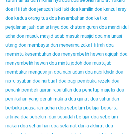
sulaiman as dan hikmahnya
doa doa setelah sholat fardhu
doa iftitah
doa jenazah laki laki
doa kamilin
doa kanzul arsy
doa kedua orang tua
doa kesembuhan
doa ketika
perjalanan jauh dan artinya
doa khatam quran
doa mandi idul
adha
doa masuk masjid adab masuk masjid
doa melunasi
utang
doa membayar dan menerima zakat fitrah
doa
meminta kesembuhan
doa menyembelih hewan aqiqah
doa
menyembelih hewan
doa minta jodoh
doa mustajab
membakar mengusir jin
doa nabi adam
doa nabi khidir
doa
nisfu syaban
doa nurbuat
doa pagi pembuka rezeki
doa
penarik pembeli ajaran rasulullah
doa penutup majelis
doa
pernikahan yang penuh makna
doa qunut
doa sahur dan
berbuka puasa ramadhan
doa sebelum belajar beserta
artinya
doa sebelum dan sesudah belajar
doa sebelum
makan
doa sehari hari
doa selamat dunia akhirat
doa