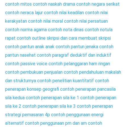
contoh mitos
contoh naskah drama
contoh negara serikat
contoh neraca lajur
contoh nilai keadilan
contoh nilai
kerakyatan
contoh nilai moral
contoh nilai persatuan
contoh norma agama
contoh nota dinas
contoh notula
rapat
contoh outline skripsi dan cara membuat skripsi
contoh pantun anak anak
contoh pantun jenaka
contoh
pantun nasehat
contoh paragraf deduktif dan induktif
contoh passive voice
contoh pelanggaran ham ringan
contoh pembukuan penjualan
contoh pendahuluan makalah
dan strukturnya
contoh penelitian kuantitatif
contoh
penerapan konsep geografi
contoh penerapan pancasila
sila kedua
contoh penerapan sila ke 1
contoh penerapan
sila ke 2
contoh penerapan sila ke 3
contoh penerapan
strategi pemasaran 4p
contoh penggunaan energi
alternatif
contoh penggunaan pm dan am
contoh