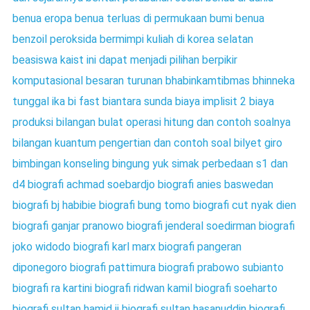
benua eropa
benua terluas di permukaan bumi
benua
benzoil peroksida
bermimpi kuliah di korea selatan
beasiswa kaist ini dapat menjadi pilihan
berpikir
komputasional
besaran turunan
bhabinkamtibmas
bhinneka
tunggal ika
bi fast
biantara sunda
biaya implisit 2
biaya
produksi
bilangan bulat operasi hitung dan contoh soalnya
bilangan kuantum pengertian dan contoh soal
bilyet giro
bimbingan konseling
bingung yuk simak perbedaan s1 dan
d4
biografi achmad soebardjo
biografi anies baswedan
biografi bj habibie
biografi bung tomo
biografi cut nyak dien
biografi ganjar pranowo
biografi jenderal soedirman
biografi
joko widodo
biografi karl marx
biografi pangeran
diponegoro
biografi pattimura
biografi prabowo subianto
biografi ra kartini
biografi ridwan kamil
biografi soeharto
biografi sultan hamid ii
biografi sultan hasanuddin
biografi