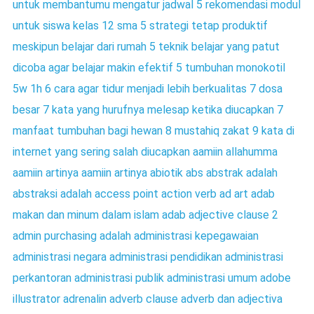
untuk membantumu mengatur jadwal
5 rekomendasi modul
untuk siswa kelas 12 sma
5 strategi tetap produktif
meskipun belajar dari rumah
5 teknik belajar yang patut
dicoba agar belajar makin efektif
5 tumbuhan monokotil
5w 1h
6 cara agar tidur menjadi lebih berkualitas
7 dosa
besar
7 kata yang hurufnya melesap ketika diucapkan
7
manfaat tumbuhan bagi hewan
8 mustahiq zakat
9 kata di
internet yang sering salah diucapkan
aamiin allahumma
aamiin artinya
aamiin artinya
abiotik
abs
abstrak adalah
abstraksi adalah
access point
action verb
ad art
adab
makan dan minum dalam islam
adab
adjective clause 2
admin purchasing adalah
administrasi kepegawaian
administrasi negara
administrasi pendidikan
administrasi
perkantoran
administrasi publik
administrasi umum
adobe
illustrator
adrenalin
adverb clause
adverb dan adjectiva