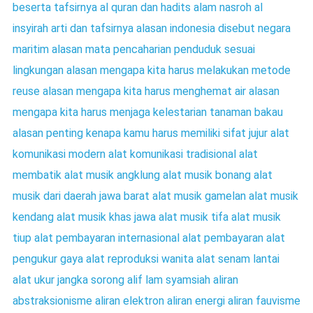
beserta tafsirnya
al quran dan hadits
alam nasroh al
insyirah arti dan tafsirnya
alasan indonesia disebut negara
maritim
alasan mata pencaharian penduduk sesuai
lingkungan
alasan mengapa kita harus melakukan metode
reuse
alasan mengapa kita harus menghemat air
alasan
mengapa kita harus menjaga kelestarian tanaman bakau
alasan penting kenapa kamu harus memiliki sifat jujur
alat
komunikasi modern
alat komunikasi tradisional
alat
membatik
alat musik angklung
alat musik bonang
alat
musik dari daerah jawa barat
alat musik gamelan
alat musik
kendang
alat musik khas jawa
alat musik tifa
alat musik
tiup
alat pembayaran internasional
alat pembayaran
alat
pengukur gaya
alat reproduksi wanita
alat senam lantai
alat ukur jangka sorong
alif lam syamsiah
aliran
abstraksionisme
aliran elektron
aliran energi
aliran fauvisme