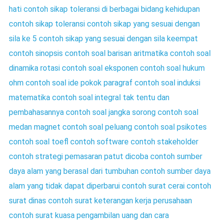
hati
contoh sikap toleransi di berbagai bidang kehidupan
contoh sikap toleransi
contoh sikap yang sesuai dengan
sila ke 5
contoh sikap yang sesuai dengan sila keempat
contoh sinopsis
contoh soal barisan aritmatika
contoh soal
dinamika rotasi
contoh soal eksponen
contoh soal hukum
ohm
contoh soal ide pokok paragraf
contoh soal induksi
matematika
contoh soal integral tak tentu dan
pembahasannya
contoh soal jangka sorong
contoh soal
medan magnet
contoh soal peluang
contoh soal psikotes
contoh soal toefl
contoh software
contoh stakeholder
contoh strategi pemasaran patut dicoba
contoh sumber
daya alam yang berasal dari tumbuhan
contoh sumber daya
alam yang tidak dapat diperbarui
contoh surat cerai
contoh
surat dinas
contoh surat keterangan kerja perusahaan
contoh surat kuasa pengambilan uang dan cara