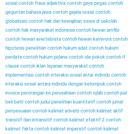
sosial
contoh frasa adjektiva
contoh gaya pegas
contoh
geguritan bahasa jawa
contoh gejala sosial
contoh
globalisasi
contoh hak dan kewajiban siswa di sekolah
contoh hak masyarakat indonesia
contoh hewan amfibi
contoh hewan avertebrata
contoh hewan karnivora
contoh
hipotesis penelitian
contoh hukum adat
contoh hukum
perdata
contoh hukum pidana
contoh ide pokok
contoh if
clause
contoh iklan layanan masyarakat
contoh
implementasi
contoh interaksi sosial antar individu
contoh
interaksi sosial antara individu dengan kelompok
contoh
invoice perorangan ke perusahaan
contoh iqlab
contoh jual
beli batil
contoh judul penelitian kuantitatif
contoh jurnal
penyesuaian
contoh kalimat adverb
contoh kalimat aktif
transitif dan intransitif
contoh kalimat efektif 2
contoh
kalimat fakta
contoh kalimat imperatif
contoh kalimat